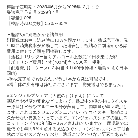
樽詰予定時期：2025年6月から2025年12月まで
発送完了予定月 2029年4月
【容量】225L
【樽詰時ALC度数】55％～65％
▼瓶詰めに別途かかる諸費用
消費税はお申し込み時に10％お預かりします。熟成完了後、発
生時に消費税率が変動していた場合は、瓶詰めに別途かかる諸
費用に併せて差額を調整致します。
【酒税】1リッター当りアルコール度数に10円を乗じた額
【ボトリング費用】1本(700ml)当り500円（税別）
【配送費用】1ケース(12本)当り1100円(沖縄・離島を除く日本
国内)
※熟成完了前でも飲みたい時に1本から発送可能です。
※樽自体の所有権は弊社にございます。樽発送はできません。
※エンジェルズシェア（天使のわけまえ）について
寒暖差や湿度の変化などによって、熟成中の樽の中にウイスキ
ー原酒は水分やアルコール分が蒸発して、内容量が年々減少し
ます。これはエンジェルズシェアといってウイスキー塾背には
欠かせない要素となっています。エンジェルズシェアの量はス
コットランドでは年間2～3％と言われていますが、鹿児島では
最低でも年間5％を超える見込みです。エンジェルズシェアは自
然のプロセスとなっており、熟成には欠かせない要素であるた