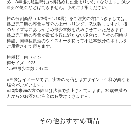
め、3年後の瓶詰時には樽詰めした量より少なくなります。減少
量分の返金などはできません。予めご了承ください。
樽の分割商品（1/2樽～1/10樽）をご注文の方につきましては、
熟成完了時の容量を等分の上ボトリング、発送致しますが、樽
のサイズ毎にあらかじめ最少本数を決めさせていただきます。
熟成完了時の容量が最低本数に満たない場合は、当社の同時期
樽詰、同樽種原酒のウイスキーを持って不足本数分のボトルを
ご用意させて頂きます。
樽種類：白ワイン
樽サイズ：225
1/5樽最少本数：47本
※画像はイメージです。実際の商品とはデザイン・仕様が異なる
場合がございます。
※20歳未満の方の飲酒は法律で禁止されています。20歳未満の
方からのお酒のご注文はお受けできません。
その他おすすめ商品