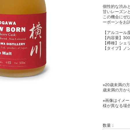
個性的な渋み
甘いレーズン
この機会にぜ
ーボーンをお
【アルコール度
【内容量】300
【樽種】シェ
【タイプ】ノ
※20歳未満の
歳未満の方か
※画像はイメ
様が異なる場
数量：