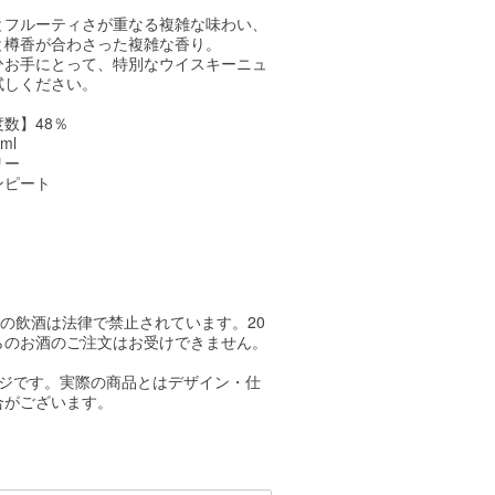
とフルーティさが重なる複雑な味わい、
と樽香が合わさった複雑な香り。
ひお手にとって、特別なウイスキーニュ
試しください。
数】48％
ml
リー
ンピート
方の飲酒は法律で禁止されています。20
らのお酒のご注文はお受けできません。
ージです。実際の商品とはデザイン・仕
合がございます。